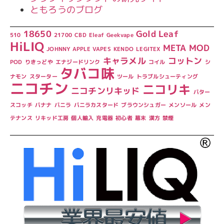
ともろうのブログ
18650
Gold Leaf
510
21700
CBD
Eleaf
Geekvape
HiLIQ
META
MOD
JOHNNY APPLE VAPES
KENDO
LEGITEX
キャラメル
コットン
POD
りきっどや
エナジードリンク
コイル
シ
タバコ味
ナモン
スターター
ツール
トラブルシューティング
ニコチン
ニコリキ
ニコチンリキッド
バター
スコッチ
バナナ
バニラ
バニラカスタード
ブラウンシュガー
メンソール
メン
テナンス
リキッド工房
個人輸入
充電器
初心者
幕末
漢方
禁煙