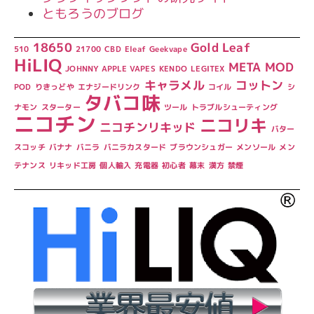
ともろうのブログ
18650
Gold Leaf
510
21700
CBD
Eleaf
Geekvape
HiLIQ
META
MOD
JOHNNY APPLE VAPES
KENDO
LEGITEX
キャラメル
コットン
POD
りきっどや
エナジードリンク
コイル
シ
タバコ味
ナモン
スターター
ツール
トラブルシューティング
ニコチン
ニコリキ
ニコチンリキッド
バター
スコッチ
バナナ
バニラ
バニラカスタード
ブラウンシュガー
メンソール
メン
テナンス
リキッド工房
個人輸入
充電器
初心者
幕末
漢方
禁煙