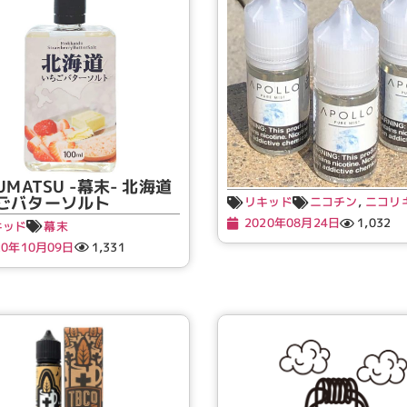
UMATSU -幕末- 北海道
ごバターソルト
リキッド
ニコチン
,
ニコリ
2020年08月24日
1,032
キッド
幕末
20年10月09日
1,331