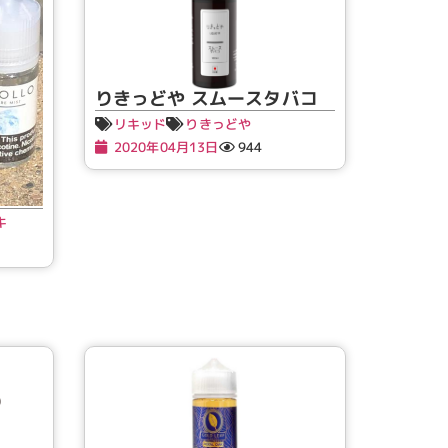
りきっどや スムースタバコ
リキッド
りきっどや
2020年04月13日
944
キ