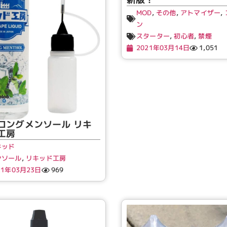
MOD
,
その他
,
アトマイザー
,
ン
スターター
,
初心者
,
禁煙
2021年03月14日
1,051
ロングメンソール リキ
工房
キッド
ンソール
,
リキッド工房
21年03月23日
969