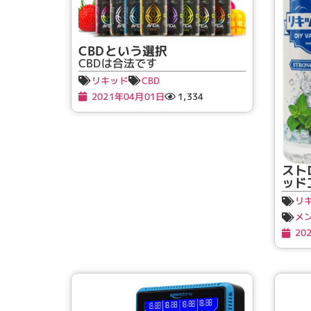
CBDという選択
CBDは合法です
リキッド
CBD
2021年04月01日
1,334
スト
ッド
リ
メ
20