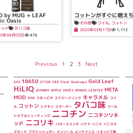
O by MUG + LEAF
コットンがすぐに燃え
ic Oasis
その他
コイル
,
コットン
キッド
タバコ味
2020年03月17日
1,113
20年04月03日
476
Previous
1
2
3
Next
18650
Gold Leaf
510
21700
CBD
Eleaf
Geekvape
HiLIQ
META
JOHNNY APPLE VAPES
KENDO
LEGITEX
ー
MOD
キャラメル
POD
りきっどや
エナジードリンク
コイ
タバコ味
コットン
ル
シナモン
スターター
ツール
ニコチン
ニコチンリキ
トラブルシューティング
ニコリキ
ッド
バタースコッチ
バナナ
バニラ
バニラカ
スタード
ブラウンシュガー
メンソール
メンテナンス
リキッド工房