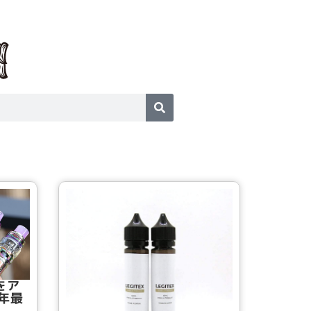
をア
年最