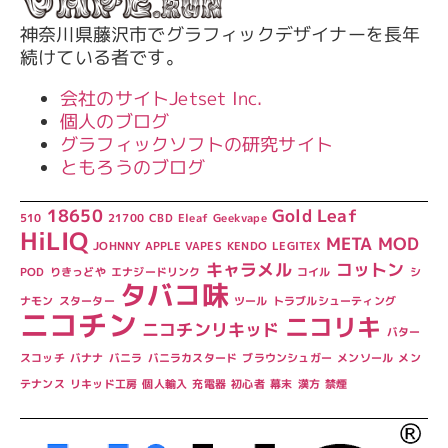
神奈川県藤沢市でグラフィックデザイナーを長年
続けている者です。
会社のサイトJetset Inc.
個人のブログ
グラフィックソフトの研究サイト
ともろうのブログ
18650
Gold Leaf
510
21700
CBD
Eleaf
Geekvape
HiLIQ
META
MOD
JOHNNY APPLE VAPES
KENDO
LEGITEX
キャラメル
コットン
POD
りきっどや
エナジードリンク
コイル
シ
タバコ味
ナモン
スターター
ツール
トラブルシューティング
ニコチン
ニコリキ
ニコチンリキッド
バター
スコッチ
バナナ
バニラ
バニラカスタード
ブラウンシュガー
メンソール
メン
テナンス
リキッド工房
個人輸入
充電器
初心者
幕末
漢方
禁煙