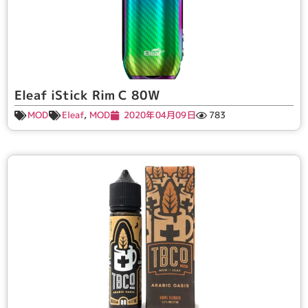
Eleaf iStick Rim C 80W
MOD
Eleaf
,
MOD
2020年04月09日
783