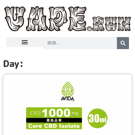
はじめてのVape
吸ってみました
Day: